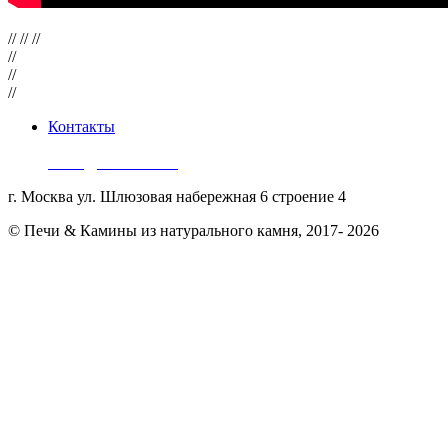
// // //
//
//
//
Контакты
8 (499) 289-91-34
zakaz@suomikivi.ru
г. Москва ул. Шлюзовая набережная 6 строение 4
© Печи & Камины из натурального камня, 2017- 2026