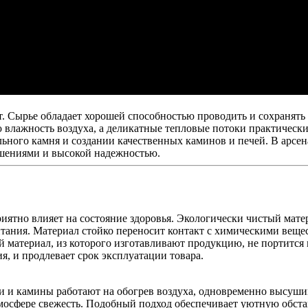
т. Сырье обладает хорошей способностью проводить и сохранять 
лажность воздуха, а деликатные тепловые потоки практически н
ального камня и создании качественных каминов и печей. В арс
ешениями и высокой надежностью.
тно влияет на состояние здоровья. Экологически чистый матер
итания. Материал стойко переносит контакт с химическими вещес
 материал, из которого изготавливают продукцию, не портится
я, и продлевает срок эксплуатации товара.
и камины работают на обогрев воздуха, одновременно высушивая
мосфере свежесть. Подобный подход обеспечивает уютную обст