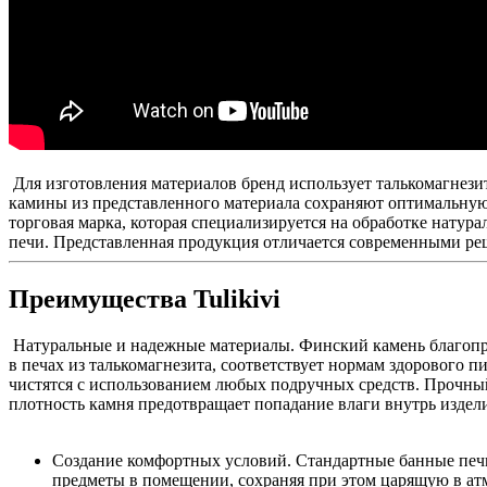
Для изготовления материалов бренд использует талькомагнези
камины из представленного материала сохраняют оптимальную в
торговая марка, которая специализируется на обработке натур
печи. Представленная продукция отличается современными р
Преимущества Tulikivi
Натуральные и надежные материалы. Финский камень благоприя
в печах из талькомагнезита, соответствует нормам здорового п
чистятся с использованием любых подручных средств. Прочный
плотность камня предотвращает попадание влаги внутрь издели
Создание комфортных условий. Стандартные банные печи 
предметы в помещении, сохраняя при этом царящую в ат