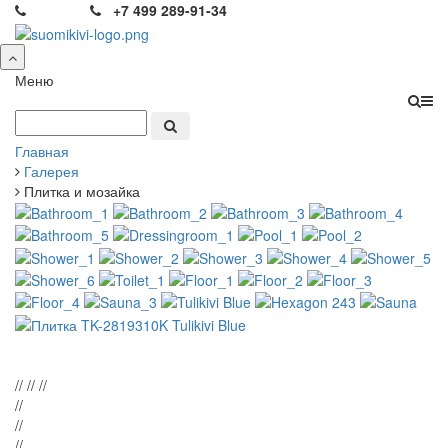
+7 499 289-91-34
Меню
Главная
Галерея
Плитка и мозайка
// // //
//
//
//