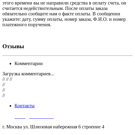
этого времени вы не направили средства в оплату счета, он
считается недействительным. После оплаты заказа
обязательно сообщите нам о факте оплаты. В сообщении
укажите: дату, сумму оплаты, номер заказа, Ф.И.О. и номер
платежного поручения.
Отзывы
Комментарии
Загрузка комментариев...
// // //
//
//
//
Контакты
8 (499) 289-91-34
zakaz@suomikivi.ru
г. Москва ул. Шлюзовая набережная 6 строение 4