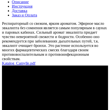
Описание
Инструкция
Доставка
Заказ и Оплата
Респираторный со свежим, ярким ароматом. Эфирное масло
эвкалипта без сомнения является самым популярным в саунах
и паровых кабинах. Сильный аромат эвкалипта придает
чувство невероятной свежести и бодрости. Особенно оно
рекомендуется при заболеваниях дыхательных путей, т.к.
эвкалипт очищает бронхи. Это растение используется во
многих фармацевтических смесях благодаря своим
противовоспалительным и противоинфекционным
свойствам.
Katalog_Camylle.pdf